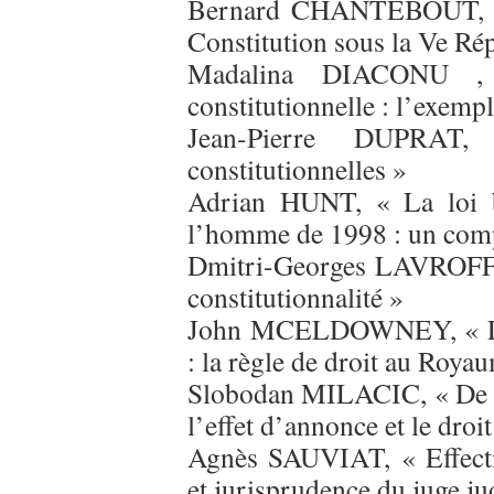
Bernard CHANTEBOUT, « À
Constitution sous la Ve Ré
Madalina DIACONU , 
constitutionnelle : l’exemp
Jean-Pierre DUPRAT
constitutionnelles »
Adrian HUNT, « La loi br
l’homme de 1998 : un comp
Dmitri-Georges LAVROFF, «
constitutionnalité »
John MCELDOWNEY, « Les 
: la règle de droit au Roya
Slobodan MILACIC, « De l’e
l’effet d’annonce et le droit
Agnès SAUVIAT, « Effectiv
et jurisprudence du juge ju