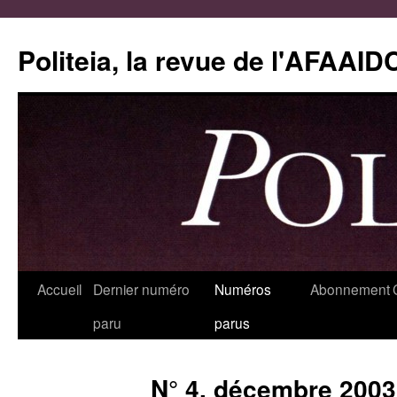
Aller
au
Politeia, la revue de l'AFAAID
contenu
Accueil
Dernier numéro
Numéros
Abonnement
paru
parus
N° 4, décembre 2003