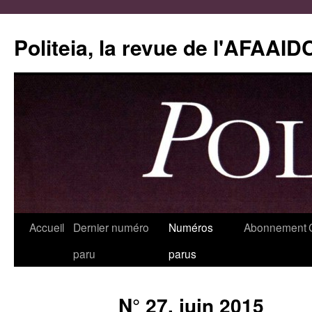
Aller
au
Politeia, la revue de l'AFAAID
contenu
Accueil
Dernier numéro
Numéros
Abonnement
paru
parus
N° 27, juin 2015