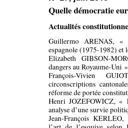
Quelle démocratie eu
Actualités constitutionne
Guillermo ARENAS, « Le
espagnole (1975-1982) et le
Elizabeth GIBSON-MORG
dangers au Royaume-Uni »
François-Vivien GU
circonscriptions cantonal
réforme de portée constitu
Henri JOZEFOWICZ, « Les
analyse d’une survie politi
Jean-François KERLEO, «
l’art de l’esquive selon 