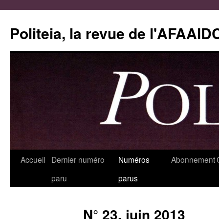
Aller
au
Politeia, la revue de l'AFAAID
contenu
Accueil
Dernier numéro
Numéros
Abonnement
paru
parus
N° 23, juin 2013