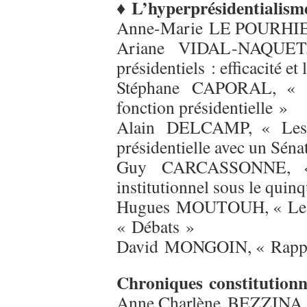
♦ L’hyperprésidentialisme
Anne-Marie LE POURHIET,
Ariane VIDAL-NAQUET, 
présidentiels : efficacité et
Stéphane CAPORAL, « La
fonction présidentielle »
Alain DELCAMP, « Les re
présidentielle avec un Séna
Guy CARCASSONNE, « L
institutionnel sous le qui
Hugues MOUTOUH, « Les co
« Débats »
David MONGOIN, « Rappor
Chroniques
constitutionn
Anne Charlène BEZZINA, «