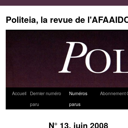
Aller
au
Politeia, la revue de l'AFAAID
contenu
Accueil
Dernier numéro
Numéros
Abonnement
paru
parus
N° 13, juin 2008