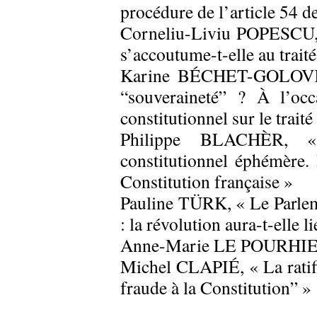
procédure de l’article 54 d
Corneliu-Liviu POPESCU, 
s’accoutume-t-elle au trait
Karine BÉCHET-GOLOVKO,
“souveraineté” ? À l’oc
constitutionnel sur le trait
Philippe BLACHÈR, «
constitutionnel éphémère. 
Constitution française »
Pauline TÜRK, « Le Parlem
: la révolution aura-t-elle li
Anne-Marie LE POURHIET, 
Michel CLAPIÉ, « La ratifi
fraude à la Constitution” »