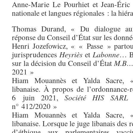
Anne-Marie Le Pourhiet et Jean-Éric 
nationale et langues régionales : la hiér
Thomas Durand, « Du dialogue aux
réponse du Conseil d’État sur les donn
Henri Jozefowicz, « « Passe » parto
jurisprudences
Heyriès
et
Labonne
… Br
sur la décision du Conseil d’État
M.B… 
2021 »
Hiam Mouannès et Yalda Sacre, « A
libanaise. À propos de l’ordonnance-r
6 juin 2021,
Société HIS SARL
n° 412/2020 »
Hiam Mouannès et Yalda Sacre, « A
libanaise. Lorsque le juge libanais des r
d’éthique aux parlementaires vacc