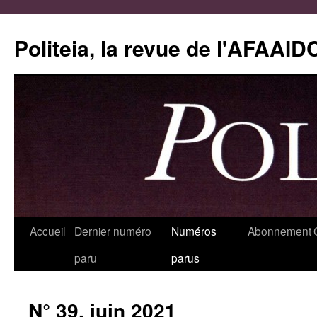
Aller
au
Politeia, la revue de l'AFAAID
contenu
Accueil
Dernier numéro
Numéros
Abonnement
paru
parus
N° 39, juin 2021