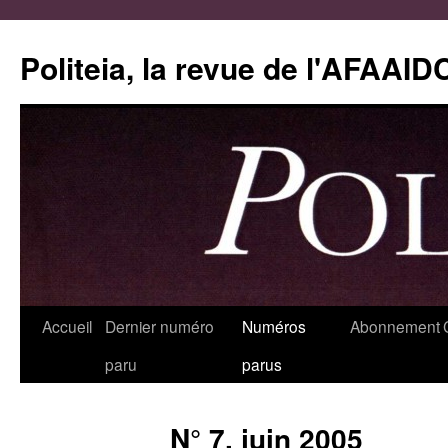
Aller
au
Politeia, la revue de l'AFAAID
contenu
Accueil
Dernier numéro
Numéros
Abonnement
paru
parus
N° 7, juin 2005