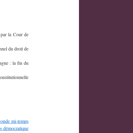
par la Cour de
nel du droit de
ne : la fin du
stitutionnelle
econde mi-temps
s démocratique