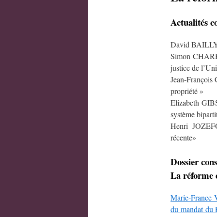
Actualités c
David BAILLY, 
Simon CHARBON
justice de l’U
Jean-François 
propriété »
Elizabeth GIB
système biparti
Henri JOZEFOW
récente»
Dossier cons
La réforme d
Marie-France V
du mandat du 