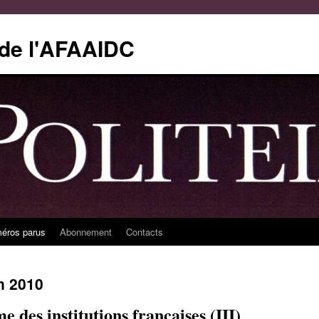
e de l'AFAAIDC
éros parus
Abonnement
Contacts
in 2010
e des institutions françaises (III)