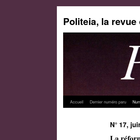
Aller
au
Politeia, la revu
contenu
Accueil
Dernier numéro paru
Num
N° 17, ju
La réform