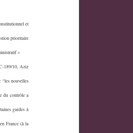
titutionnel et
tion prioritaire
nistratif »
C-189/10, Aziz
 “les nouvelles
e du contrôle a
taines gardes à
en France (à la