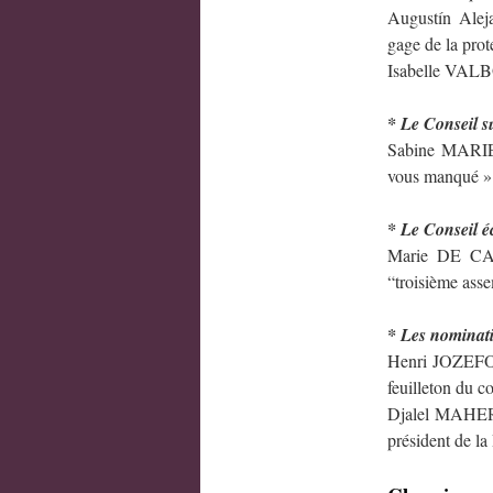
Augustín Alej
gage de la prot
Isabelle VALBOM
* Le Conseil s
Sabine MARIET
vous manqué »
* Le Conseil é
Marie DE CAZA
“troisième ass
* Les nominati
Henri JOZEFOWI
feuilleton du c
Djalel MAHERZI
président de l