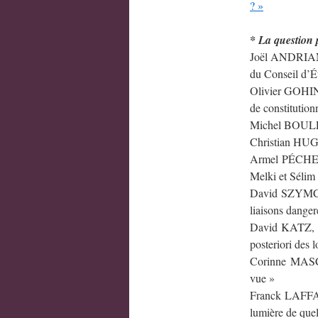
? »
* La question p
Joël ANDRIANT
du Conseil d’Ét
Olivier GOHIN, 
de constitutionn
Michel BOULEAU
Christian HUGLO
Armel PÉCHEUL
Melki et Sélim
David SZYMCZAK
liaisons danger
David KATZ, « 
posteriori des l
Corinne MASCAL
vue »
Franck LAFFAIL
lumière de quel