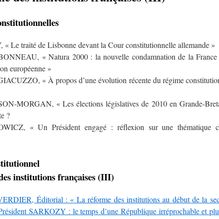
onstitutionnelles
« Le traité de Lisbonne devant la Cour constitutionnelle allemande »
NEAU, « Natura 2000 : la nouvelle condamnation de la France 
nion européenne »
GIACUZZO, « À propos d’une évolution récente du régime constitution
SON-MORGAN, « Les élections législatives de 2010 en Grande-Bretag
te ?
ICZ, « Un Président engagé : réflexion sur une thématique con
titutionnel
es institutions françaises (III)
ERDIER, Éditorial : « La réforme des institutions au début de la s
Président SARKOZY : le temps d’une République irréprochable et plu