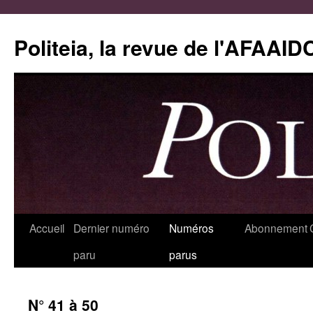
Aller
au
Politeia, la revue de l'AFAAID
contenu
Accueil
Dernier numéro
Numéros
Abonnement
paru
parus
N° 41 à 50